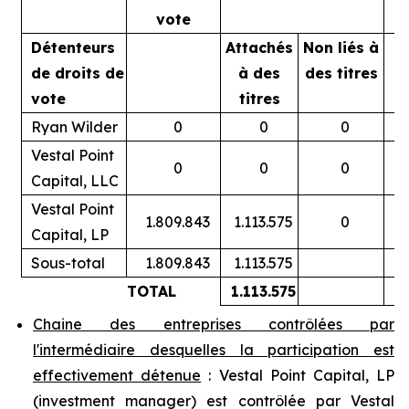
vote
Détenteurs
Attachés
Non liés à
A
de droits de
à des
des titres
vote
titres
Ryan Wilder
0
0
0
Vestal Point
0
0
0
Capital, LLC
Vestal Point
1.809.843
1.113.575
0
Capital, LP
Sous-total
1.809.843
1.113.575
TOTAL
1.113.575
Chaine des entreprises contrôlées par
l'intermédiaire desquelles la participation est
effectivement détenue
: Vestal Point Capital, LP
(
investment manager
) est contrôlée par Vestal