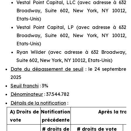
Vestal Point Capital, LLC (avec adresse à 632
Broadway, Suite 602, New York, NY 10012,
Etats-Unis)
Vestal Point Capital, LP (avec adresse à 632
Broadway, Suite 602, New York, NY 10012,
Etats-Unis)
Ryan Wilder (avec adresse à 632 Broadway,
Suite 602, New York, NY 10012, Etats-Unis)
Date du dépassement de seuil
: le 24 septembre
2025
Seuil franchi
: 3%
Dénominateur
: 37.544.782
Détails de la notification
:
A) Droits de
Notification
Après la tran
vote
précédente
# droits de
# droits de vote
%