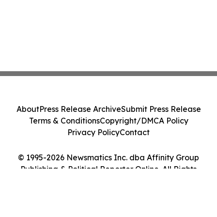
About
Press Release Archive
Submit Press Release
Terms & Conditions
Copyright/DMCA Policy
Privacy Policy
Contact
© 1995-2026 Newsmatics Inc. dba Affinity Group
Publishing & Political Reporter Online. All Rights
Reserved.
Cookie Settings / Your Privacy Choices