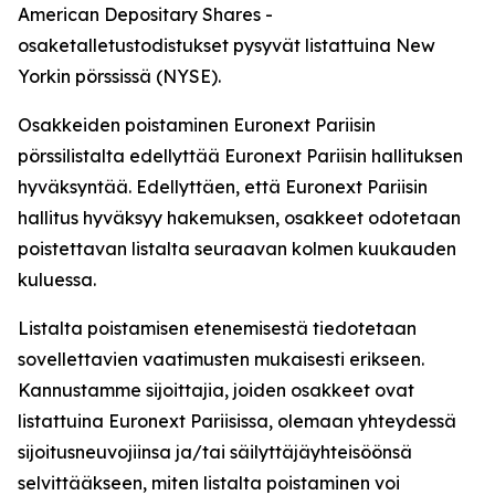
American Depositary Shares -
osaketalletustodistukset pysyvät listattuina New
Yorkin pörssissä (NYSE).
Osakkeiden poistaminen Euronext Pariisin
pörssilistalta edellyttää Euronext Pariisin hallituksen
hyväksyntää. Edellyttäen, että Euronext Pariisin
hallitus hyväksyy hakemuksen, osakkeet odotetaan
poistettavan listalta seuraavan kolmen kuukauden
kuluessa.
Listalta poistamisen etenemisestä tiedotetaan
sovellettavien vaatimusten mukaisesti erikseen.
Kannustamme sijoittajia, joiden osakkeet ovat
listattuina Euronext Pariisissa, olemaan yhteydessä
sijoitusneuvojiinsa ja/tai säilyttäjäyhteisöönsä
selvittääkseen, miten listalta poistaminen voi