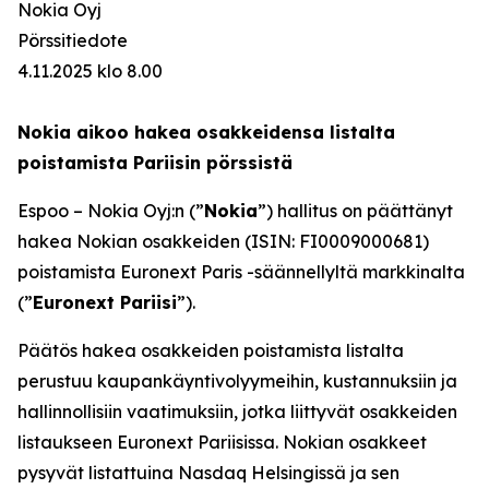
Nokia Oyj
Pörssitiedote
4.11.2025 klo 8.00
Nokia aikoo hakea osakkeidensa listalta
poistamista Pariisin pörssistä
Espoo – Nokia Oyj:n (”
Nokia
”) hallitus on päättänyt
hakea Nokian osakkeiden (ISIN: FI0009000681)
poistamista Euronext Paris -säännellyltä markkinalta
(”
Euronext Pariisi
”).
Päätös hakea osakkeiden poistamista listalta
perustuu kaupankäyntivolyymeihin, kustannuksiin ja
hallinnollisiin vaatimuksiin, jotka liittyvät osakkeiden
listaukseen Euronext Pariisissa. Nokian osakkeet
pysyvät listattuina Nasdaq Helsingissä ja sen