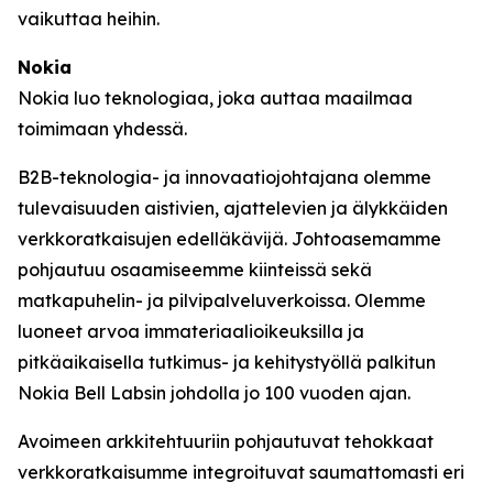
vaikuttaa heihin.
Nokia
Nokia luo teknologiaa, joka auttaa maailmaa
toimimaan yhdessä.
B2B-teknologia- ja innovaatiojohtajana olemme
tulevaisuuden aistivien, ajattelevien ja älykkäiden
verkkoratkaisujen edelläkävijä. Johtoasemamme
pohjautuu osaamiseemme kiinteissä sekä
matkapuhelin- ja pilvipalveluverkoissa. Olemme
luoneet arvoa immateriaalioikeuksilla ja
pitkäaikaisella tutkimus- ja kehitystyöllä palkitun
Nokia Bell Labsin johdolla jo 100 vuoden ajan.
Avoimeen arkkitehtuuriin pohjautuvat tehokkaat
verkkoratkaisumme integroituvat saumattomasti eri