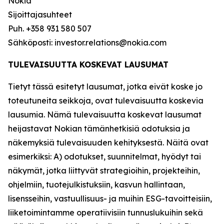
Nokia
Sijoittajasuhteet
Puh. +358 931 580 507
Sähköposti: investor.relations@nokia.com
TULEVAISUUTTA KOSKEVAT LAUSUMAT
Tietyt tässä esitetyt lausumat, jotka eivät koske jo
toteutuneita seikkoja, ovat tulevaisuutta koskevia
lausumia. Nämä tulevaisuutta koskevat lausumat
heijastavat Nokian tämänhetkisiä odotuksia ja
näkemyksiä tulevaisuuden kehityksestä. Näitä ovat
esimerkiksi: A) odotukset, suunnitelmat, hyödyt tai
näkymät, jotka liittyvät strategioihin, projekteihin,
ohjelmiin, tuotejulkistuksiin, kasvun hallintaan,
lisensseihin, vastuullisuus- ja muihin ESG-tavoitteisiin,
liiketoimintamme operatiivisiin tunnuslukuihin sekä