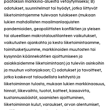
päätöksiin markkina-alueilta vetäytymiseksi; B)
odotukset, suunnitelmat tai hyödyt, jotka liittyvät
liiketoimintojemme tulevaan tulokseen (mukaan
lukien mahdollisten maailmanlaajuisten
pandemioiden, geopoliittisten konfliktien ja yleisen
tai alueellisen makrotaloustilanteen vaikutukset,
vaikutusten ajankohta ja kesto liiketoimintaamme,
toimitusketjuumme, markkinoiden muutosten tai
kysynnän käännekohtien ajoittumiseen ja
asiakkaidemme liiketoimintaan) ja tuleviin osinkoihin
ja muuhun voitonjakoon; C) odotukset ja tavoitteet,
jotka koskevat taloudellista kehitystä ja
liiketoiminnan tulosta, mukaan lukien markkinaosuus,
hinnat, liikevaihto, tuotot, katteet, kassavirta,
kustannussäästöt, saamisten ajoittuminen,
liiketoiminnan kulut, varaukset, arvon alentumiset,