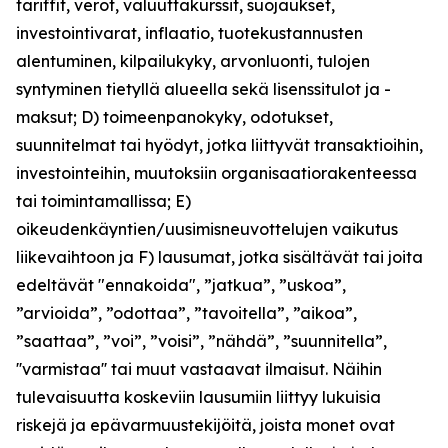
tariffit, verot, valuuttakurssit, suojaukset,
investointivarat, inflaatio, tuotekustannusten
alentuminen, kilpailukyky, arvonluonti, tulojen
syntyminen tietyllä alueella sekä lisenssitulot ja -
maksut; D) toimeenpanokyky, odotukset,
suunnitelmat tai hyödyt, jotka liittyvät transaktioihin,
investointeihin, muutoksiin organisaatiorakenteessa
tai toimintamallissa; E)
oikeudenkäyntien/uusimisneuvottelujen vaikutus
liikevaihtoon ja F) lausumat, jotka sisältävät tai joita
edeltävät "ennakoida", ”jatkua”, ”uskoa”,
”arvioida”, ”odottaa”, ”tavoitella”, ”aikoa”,
”saattaa”, ”voi”, ”voisi”, ”nähdä”, ”suunnitella”,
''varmistaa'' tai muut vastaavat ilmaisut. Näihin
tulevaisuutta koskeviin lausumiin liittyy lukuisia
riskejä ja epävarmuustekijöitä, joista monet ovat