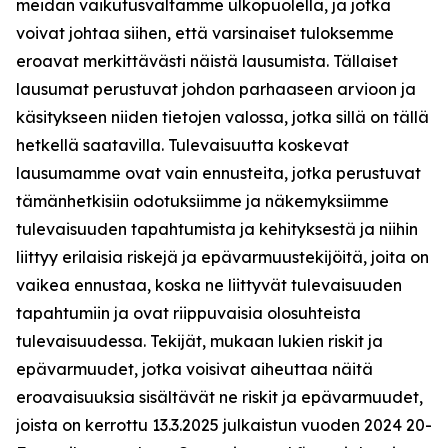
meidän vaikutusvaltamme ulkopuolella, ja jotka
voivat johtaa siihen, että varsinaiset tuloksemme
eroavat merkittävästi näistä lausumista. Tällaiset
lausumat perustuvat johdon parhaaseen arvioon ja
käsitykseen niiden tietojen valossa, jotka sillä on tällä
hetkellä saatavilla. Tulevaisuutta koskevat
lausumamme ovat vain ennusteita, jotka perustuvat
tämänhetkisiin odotuksiimme ja näkemyksiimme
tulevaisuuden tapahtumista ja kehityksestä ja niihin
liittyy erilaisia riskejä ja epävarmuustekijöitä, joita on
vaikea ennustaa, koska ne liittyvät tulevaisuuden
tapahtumiin ja ovat riippuvaisia olosuhteista
tulevaisuudessa. Tekijät, mukaan lukien riskit ja
epävarmuudet, jotka voisivat aiheuttaa näitä
eroavaisuuksia sisältävät ne riskit ja epävarmuudet,
joista on kerrottu 13.3.2025 julkaistun vuoden 2024 20-