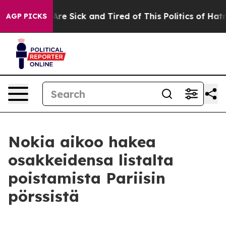
“People Are Sick and Tired of This Politics of Hatred”
AGP PICKS
Nokia aikoo hakea
osakkeidensa listalta
poistamista Pariisin
pörssistä