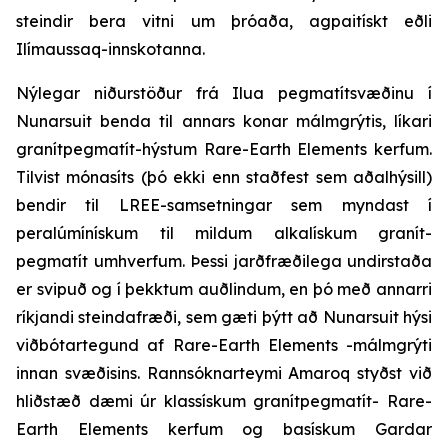
steindir bera vitni um þróaða, agpaitískt eðli
Ilímaussaq-innskotanna.
Nýlegar niðurstöður frá Ilua pegmatítsvæðinu í
Nunarsuit benda til annars konar málmgrýtis, líkari
granítpegmatít-hýstum Rare-Earth Elements kerfum.
Tilvist mónasíts (þó ekki enn staðfest sem aðalhýsill)
bendir til LREE-samsetningar sem myndast í
peralúmínískum til mildum alkalískum granít-
pegmatít umhverfum. Þessi jarðfræðilega undirstaða
er svipuð og í þekktum auðlindum, en þó með annarri
ríkjandi steindafræði, sem gæti þýtt að Nunarsuit hýsi
viðbótartegund af Rare-Earth Elements -málmgrýti
innan svæðisins. Rannsóknarteymi Amaroq styðst við
hliðstæð dæmi úr klassískum granítpegmatít- Rare-
Earth Elements kerfum og basískum Gardar