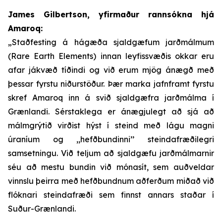
James Gilbertson, yfirmaður rannsókna hjá
Amaroq:
„Staðfesting á hágæða sjaldgæfum jarðmálmum
(Rare Earth Elements) innan leyfissvæðis okkar eru
afar jákvæð tíðindi og við erum mjög ánægð með
þessar fyrstu niðurstöður. Þær marka jafnframt fyrstu
skref Amaroq inn á svið sjaldgæfra jarðmálma í
Grænlandi. Sérstaklega er ánægjulegt að sjá að
málmgrýtið virðist hýst í steind með lágu magni
úraníum og ,,hefðbundinni’’ steindafræðilegri
samsetningu. Við teljum að sjaldgæfu jarðmálmarnir
séu að mestu bundin við mónasít, sem auðveldar
vinnslu þeirra með hefðbundnum aðferðum miðað við
flóknari steindafræði sem finnst annars staðar í
Suður-Grænlandi.