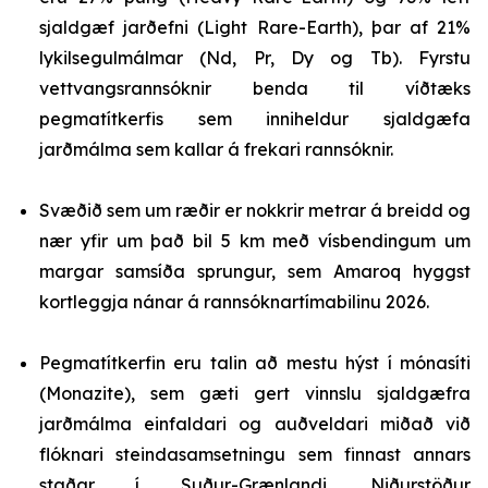
sjaldgæf jarðefni (Light Rare-Earth), þar af 21%
lykilsegulmálmar (Nd, Pr, Dy og Tb). Fyrstu
vettvangsrannsóknir benda til víðtæks
pegmatítkerfis sem inniheldur sjaldgæfa
jarðmálma sem kallar á frekari rannsóknir.
Svæðið sem um ræðir er nokkrir metrar á breidd og
nær yfir um það bil 5 km með vísbendingum um
margar samsíða sprungur, sem Amaroq hyggst
kortleggja nánar á rannsóknartímabilinu 2026.
Pegmatítkerfin eru talin að mestu hýst í mónasíti
(Monazite), sem gæti gert vinnslu sjaldgæfra
jarðmálma einfaldari og auðveldari miðað við
flóknari steindasamsetningu sem finnast annars
staðar í Suður-Grænlandi. Niðurstöður