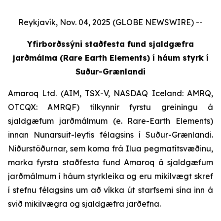
Reykjavík, Nov. 04, 2025 (GLOBE NEWSWIRE) --
Yfirborðssýni staðfesta fund sjaldgæfra
jarðmálma (Rare Earth Elements) í háum styrk í
Suður-Grænlandi
Amaroq Ltd. (AIM, TSX-V, NASDAQ Iceland: AMRQ,
OTCQX: AMRQF) tilkynnir fyrstu greiningu á
sjaldgæfum jarðmálmum (e. Rare-Earth Elements)
innan Nunarsuit-leyfis félagsins í Suður-Grænlandi.
Niðurstöðurnar, sem koma frá Ilua pegmatítsvæðinu,
marka fyrsta staðfesta fund Amaroq á sjaldgæfum
jarðmálmum í háum styrkleika og eru mikilvægt skref
í stefnu félagsins um að víkka út starfsemi sína inn á
svið mikilvægra og sjaldgæfra jarðefna.