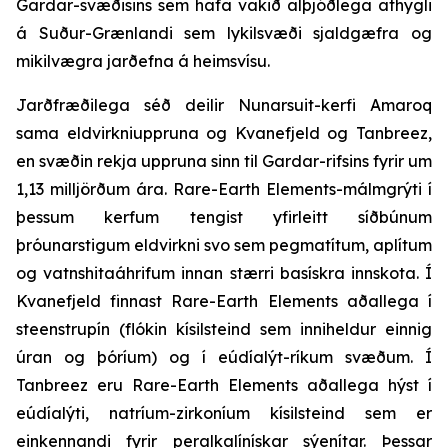
Gardar-svæðisins sem hafa vakið alþjóðlega athygli
á Suður-Grænlandi sem lykilsvæði sjaldgæfra og
mikilvægra jarðefna á heimsvísu.
Jarðfræðilega séð deilir Nunarsuit-kerfi Amaroq
sama eldvirkniuppruna og Kvanefjeld og Tanbreez,
en svæðin rekja uppruna sinn til Gardar-rifsins fyrir um
1,13 milljörðum ára. Rare-Earth Elements-málmgrýti í
þessum kerfum tengist yfirleitt síðbúnum
þróunarstigum eldvirkni svo sem pegmatítum, aplítum
og vatnshitaáhrifum innan stærri basískra innskota. Í
Kvanefjeld finnast Rare-Earth Elements aðallega í
steenstrupín (flókin kísilsteind sem inniheldur einnig
úran og þóríum) og í eúdíalýt-ríkum svæðum. Í
Tanbreez eru Rare-Earth Elements aðallega hýst í
eúdíalýti, natríum-zirkoníum kísilsteind sem er
einkennandi fyrir peralkalínískar sýenítar. Þessar