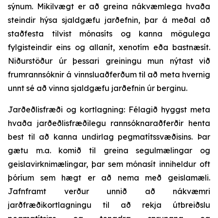
sýnum. Mikilvægt er að greina nákvæmlega hvaða
steindir hýsa sjaldgæfu jarðefnin, þar á meðal að
staðfesta tilvist mónasíts og kanna mögulega
fylgisteindir eins og allanít, xenotím eða bastnæsít.
Niðurstöður úr þessari greiningu mun nýtast við
frumrannsóknir á vinnsluaðferðum til að meta hvernig
unnt sé að vinna sjaldgæfu jarðefnin úr berginu.
Jarðeðlisfræði og kortlagning: Félagið hyggst meta
hvaða jarðeðlisfræðilegu rannsóknaraðferðir henta
best til að kanna undirlag pegmatítssvæðisins. Þar
gætu m.a. komið til greina segulmælingar og
geislavirknimælingar, þar sem mónasít inniheldur oft
þóríum sem hægt er að nema með geislamæli.
Jafnframt verður unnið að nákvæmri
jarðfræðikortlagningu til að rekja útbreiðslu