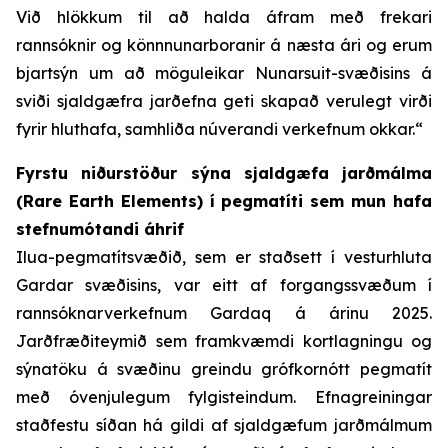
Við hlökkum til að halda áfram með frekari
rannsóknir og könnnunarboranir á næsta ári og erum
bjartsýn um að möguleikar Nunarsuit-svæðisins á
sviði sjaldgæfra jarðefna geti skapað verulegt virði
fyrir hluthafa, samhliða núverandi verkefnum okkar.“
Fyrstu niðurstöður sýna sjaldgæfa jarðmálma
(Rare Earth Elements) í pegmatíti sem mun hafa
stefnumótandi áhrif
Ilua-pegmatítsvæðið, sem er staðsett í vesturhluta
Gardar svæðisins, var eitt af forgangssvæðum í
rannsóknarverkefnum Gardaq á árinu 2025.
Jarðfræðiteymið sem framkvæmdi kortlagningu og
sýnatöku á svæðinu greindu grófkornótt pegmatít
með óvenjulegum fylgisteindum. Efnagreiningar
staðfestu síðan há gildi af sjaldgæfum jarðmálmum