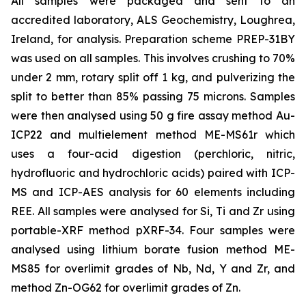
All samples were packaged and sent to an
accredited laboratory, ALS Geochemistry, Loughrea,
Ireland, for analysis. Preparation scheme PREP-31BY
was used on all samples. This involves crushing to 70%
under 2 mm, rotary split off 1 kg, and pulverizing the
split to better than 85% passing 75 microns. Samples
were then analysed using 50 g fire assay method Au-
ICP22 and multielement method ME-MS61r which
uses a four-acid digestion (perchloric, nitric,
hydrofluoric and hydrochloric acids) paired with ICP-
MS and ICP-AES analysis for 60 elements including
REE. All samples were analysed for Si, Ti and Zr using
portable-XRF method pXRF-34. Four samples were
analysed using lithium borate fusion method ME-
MS85 for overlimit grades of Nb, Nd, Y and Zr, and
method Zn-OG62 for overlimit grades of Zn.