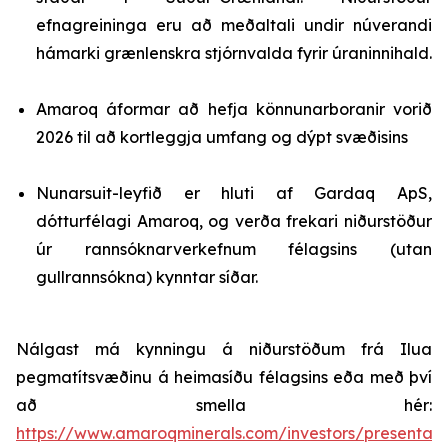
efnagreininga eru að meðaltali undir núverandi
hámarki grænlenskra stjórnvalda fyrir úraninnihald.
Amaroq áformar að hefja könnunarboranir vorið
2026 til að kortleggja umfang og dýpt svæðisins
Nunarsuit-leyfið er hluti af Gardaq ApS,
dótturfélagi Amaroq, og verða frekari niðurstöður
úr rannsóknarverkefnum félagsins (utan
gullrannsókna) kynntar síðar.
Nálgast má kynningu á niðurstöðum frá Ilua
pegmatítsvæðinu á heimasíðu félagsins eða með því
að smella hér:
https://www.amaroqminerals.com/investors/presentati