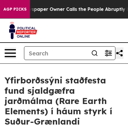
ewspaper Owner Calls the People Abruptly Laid off “
AGP PICKS
Yfirborðssýni staðfesta
fund sjaldgæfra
jarðmálma (Rare Earth
Elements) í háum styrk í
Suður-Grænlandi