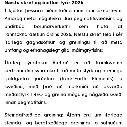
Næstu skref og áætlun fyrir 2026
Í kjölfar þessara niðurstaðna mun rannsóknarteymi
Amaroq meta möguleika Ilua pegmatítsvæðisins og
undirbúa borunarverkefni sem hluta af
rannsóknaráætlun ársins 2026. Næstu skref fela í sér
ítarlega gagnasöfnun og greiningu til að meta
umfang og efnahagslegt gildi málmgrýtisins:
Ítarleg sýnataka: Áætlað er að framkvæma
kerfisbundna sýnatöku til að meta styrk og dreifingu
sjaldgæfra jarðefna (Rare-Earth Elements) á
svæðinu, með það að markmiði að ákvarða
meðalstyrk TREO og greina möguleg hágæða svæði
innan pegmatítsins.
Steindafræðileg greining: Áform eru um ítarlega
steinda- og bergfræðilega greiningu á söfnuðum