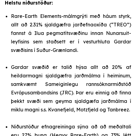
Helstu niðurstöður:
Rare-Earth Elements-málmgrýti með háum styrk,
allt að 2.31% sjaldgæfra jarðefnaoxíða (“TREO”)
fannst á Ilua pegmatítsvæðinu innan Nunarsuit-
leyfisins sem staðsett er í vesturhluta Gardar
svæðisins í Suður-Grænlandi.
Gardar svæðið er talið hýsa allt að 20% af
heildarmagni sjaldgæfra jarðmálma í heiminum,
samkvæmt Sameiginlegu rannsóknarmiðstöð
Evrópusambandsins (JRC). Þar eru einnig að finna
þekkt svæði sem geyma sjaldgæfa jarðmálma í
miklu magni s.s. Kvanefjeld, Motzfjeld og Tanbreez.
Niðurstöður efnagreininga sýna að að meðaltali
eru 27% þung (Heavy Rare-Earth) og 73% létt