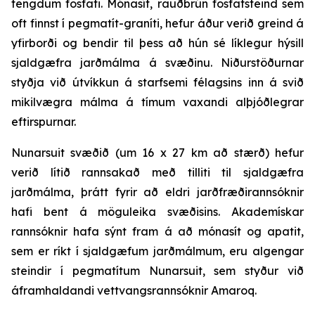
tengdum fosfati. Mónasít, rauðbrún fosfatsteind sem
oft finnst í pegmatít-graníti, hefur áður verið greind á
yfirborði og bendir til þess að hún sé líklegur hýsill
sjaldgæfra jarðmálma á svæðinu. Niðurstöðurnar
styðja við útvíkkun á starfsemi félagsins inn á svið
mikilvægra málma á tímum vaxandi alþjóðlegrar
eftirspurnar.
Nunarsuit svæðið (um 16 x 27 km að stærð) hefur
verið lítið rannsakað með tilliti til sjaldgæfra
jarðmálma, þrátt fyrir að eldri jarðfræðirannsóknir
hafi bent á möguleika svæðisins. Akademískar
rannsóknir hafa sýnt fram á að mónasít og apatit,
sem er ríkt í sjaldgæfum jarðmálmum, eru algengar
steindir í pegmatítum Nunarsuit, sem styður við
áframhaldandi vettvangsrannsóknir Amaroq.