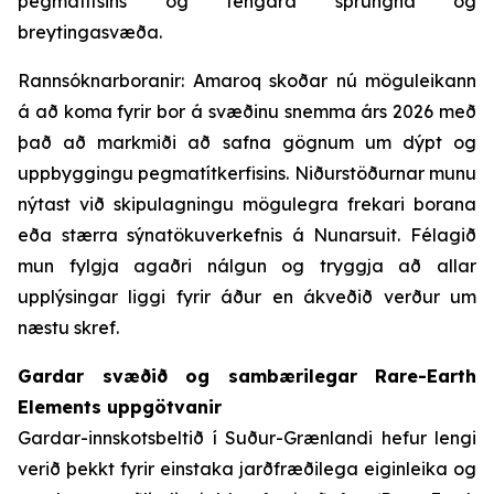
pegmatítsins og tengdra sprungna og
breytingasvæða.
Rannsóknarboranir: Amaroq skoðar nú möguleikann
á að koma fyrir bor á svæðinu snemma árs 2026 með
það að markmiði að safna gögnum um dýpt og
uppbyggingu pegmatítkerfisins. Niðurstöðurnar munu
nýtast við skipulagningu mögulegra frekari borana
eða stærra sýnatökuverkefnis á Nunarsuit. Félagið
mun fylgja agaðri nálgun og tryggja að allar
upplýsingar liggi fyrir áður en ákveðið verður um
næstu skref.
Gardar svæðið og sambærilegar Rare-Earth
Elements uppgötvanir
Gardar-innskotsbeltið í Suður-Grænlandi hefur lengi
verið þekkt fyrir einstaka jarðfræðilega eiginleika og