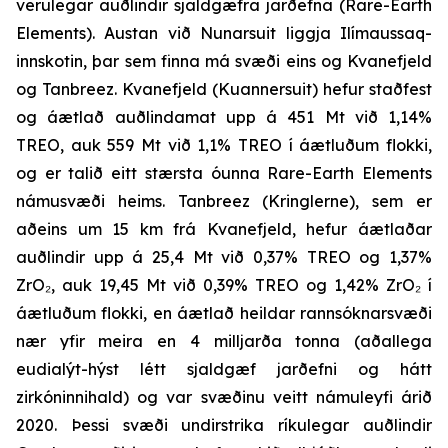
verulegar auðlindir sjaldgæfra jarðefna (
Rare-Earth
Elements
). Austan við Nunarsuit liggja Ilímaussaq-
innskotin, þar sem finna má svæði eins og Kvanefjeld
og Tanbreez. Kvanefjeld (Kuannersuit) hefur staðfest
og áætlað auðlindamat upp á 451 Mt við 1,14%
TREO, auk 559 Mt við 1,1% TREO í áætluðum flokki,
og er talið eitt stærsta óunna Rare-Earth Elements
námusvæði heims. Tanbreez (Kringlerne), sem er
aðeins um 15 km frá Kvanefjeld, hefur áætlaðar
auðlindir upp á 25,4 Mt við 0,37% TREO og 1,37%
ZrO₂, auk 19,45 Mt við 0,39% TREO og 1,42% ZrO₂ í
áætluðum flokki, en áætlað heildar rannsóknarsvæði
nær yfir meira en 4 milljarða tonna (aðallega
eudialýt-hýst létt sjaldgæf jarðefni og hátt
zirkóninnihald) og var svæðinu veitt námuleyfi árið
2020. Þessi svæði undirstrika ríkulegar auðlindir