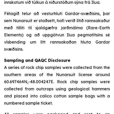
innskotum við túlkun á niðurstöðum sýna frá Ilua.
Félagið telur að vesturhluti Gardar-svæðisins, þar
sem Nunarsuit er staðsett, hafi verið lítið rannsakaður
með tilliti til sjaldgæfra jarðmálma (Rare-Earth
Elements) og að uppgötvun Ilua pegmatítsins sé
vísbending um lítt rannsakaðan hluta Gardar
svæðisins.
Sampling and QAQC Disclosure
A series of rock chip samples were collected from the
southern areas of the Nunarsuit license around
60.697464N,-48.004247E. Rock chip samples were
collected from outcrops using geological hammers
and placed into calico cotton sample bags with a
numbered sample ticket.