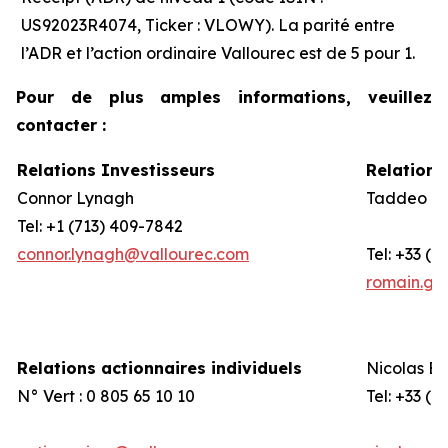
US92023R4074, Ticker : VLOWY). La parité entre
l’ADR et l’action ordinaire Vallourec est de 5 pour 1.
Pour de plus amples informations, veuillez
contacter :
Relations Investisseurs
Relations
Connor Lynagh
Taddeo - 
Tel: +1 (713) 409-7842
connor.lynagh@vallourec.com
Tel: +33 (0
romain.gr
Relations actionnaires individuels
Nicolas E
N° Vert : 0 805 65 10 10
Tel: +33 (0